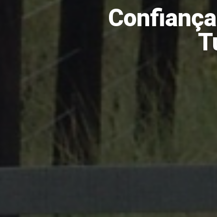
Confiança,
T
OUS