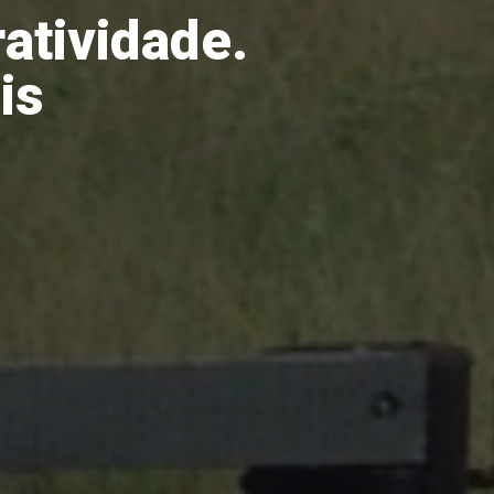
ratividade.
is