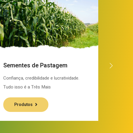
Fertil
Sementes de Pastagem
Confiança
Confiança, credibilidade e lucratividade.
Tudo iss
Tudo isso é a Três Mais
Pr
Produtos