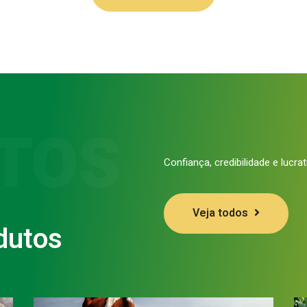
TOS
Confiança, credibilidade e lucra
Veja todos
dutos