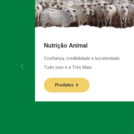
Nutrição Animal
Confiança, credibilidade e lucratividade.
Tudo isso é a Três Mais
Produtos