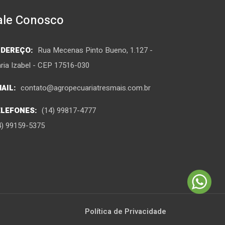
ale Conosco
NDEREÇO:
Rua Mecenas Pinto Bueno, 1.127 -
ria Izabel - CEP 17516-030
AIL:
contato@agropecuariatresmais.com.br
ELEFONES:
(14) 99817-4777
4) 99159-5375
Política de Privacidade