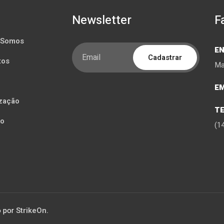
Newsletter
F
 Somos
E
Cadastrar
tos
Ma
EM
ização
T
to
(1
o por
StrikeOn.